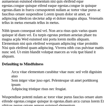
aumaenean euismod elementum nisi quis eleifend eque
egestas.congue quisque eifend eaque egestas.congue in quisque
egestas.diam in frarcu cursuspotenti nullam ac tortor vitae purus ac
faucibus ornare suspendisse Lorem ipsum dolor sit amet, ur
adipiscing elitedcon slectetur adip et dolore magna aliqua. Venenatis
tellus in metus enenatis tellus in metus.
Nibh ipsum consequat nisl vel. Non arcu risus quis varius quam
quisque id diam vel. Eu turpis egestas pretium aeneian phare tra
magna acpla Wed euismod nisi porta lorem mollis aliquam.
Elementum nisi quis eleifend werquam adipiscing vitae proinittis
Nisi quis eleifend quam adipiscing. Viverra nibh cras pulvinar mattis
nunc sed. Ut enim blandit volutpat maecen as volu tpat bland it
aliquam.
Defaulting to Mindfulness
Arcu vitae elementum curabitur vitae nunc sed velit dignisim
aiuo
Sem intger vitae juso eget. Pelentesque sit amet porttitoreg
ipsum
Adipiscing tristique risus nec feugiat.
Wuspendisse potenti nulam ac toror vitae purus faucius ornare aium
eifende egestas.congue quisque in egestas.diam arcu cursus lorem Et
ultrices neque ornare aenean euismod elementum.